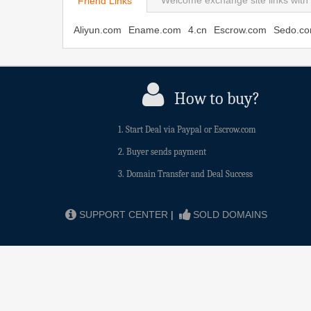
Welcome exchange site links with 
Friend Links
Aliyun.com
Ename.com
4.cn
Escrow.com
Sedo.c
How to buy?
1. Start Deal via Paypal or Escrow.com
2. Buyer sends payment
3. Domain Transfer and Deal Success
SUPPORT CENTER
|
SOLD DOMAINS