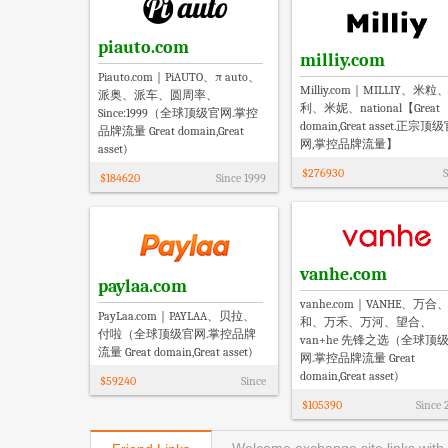
piauto.com
milliy.com
Piauto.com｜PiAUTO、π auto、
Milliy.com｜MILLIY、米粒
派奥、派车、圆周率、
利、米妮、national【Great
Since:1999（全球顶级官网.掌控
domain,Great asset.正宗顶
品牌流量 Great domain,Great
网,掌控品牌流量】
asset)
$
276930
S
$
184620
Since
1999
vanhe.com
paylaa.com
vanhe.com｜VANHE、万合
PayLaa.com｜PAYLAA、贝拉、
和、万禾、万河、望合、
付啦（全球顶级官网.掌控品牌
van+he 先锋之选（全球顶
流量 Great domain,Great asset)
网.掌控品牌流量 Great
domain,Great asset)
$
59240
Since
$
105390
Since