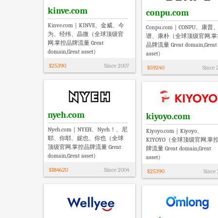
kinve.com
conpu.com
Kinve.com｜KINVE、金威、今
Conpu.com｜CONPU、康普
为、经纬、晶微（全球顶级官
谱、康朴（全球顶级官网.掌
网.掌控品牌流量 Great
品牌流量 Great domain,Great
domain,Great asset)
asset)
$
25390
Since
2007
$
59240
Since
nyeh.com
kiyoyo.com
Nyeh.com｜NYEH、Nyeh！、尼
Kiyoyo.com｜Kiyoyo、
耶、你耶、妮也、你也（全球
KIYOYO（全球顶级官网.掌
顶级官网.掌控品牌流量 Great
牌流量 Great domain,Great
domain,Great asset)
asset)
$
184620
Since
2004
$
25390
Since