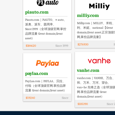
piauto.com
milliy.com
Piauto.com｜PiAUTO、π auto、
Milliy.com｜MILLIY、米粒
派奥、派车、圆周率、
利、米妮、national【Great
Since:1999（全球顶级官网.掌控
domain,Great asset.正宗顶
品牌流量 Great domain,Great
网,掌控品牌流量】
asset)
$
276930
S
$
184620
Since
1999
vanhe.com
paylaa.com
vanhe.com｜VANHE、万合
PayLaa.com｜PAYLAA、贝拉、
和、万禾、万河、望合、
付啦（全球顶级官网.掌控品牌
van+he 先锋之选（全球顶
流量 Great domain,Great asset)
网.掌控品牌流量 Great
domain,Great asset)
$
59240
Since
$
105390
Since