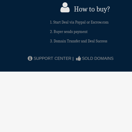
How to buy?
1. Start Deal via Paypal or Escrow.com
2. Buyer sends payment
3. Domain Transfer and Deal Success
SUPPORT CENTER
|
SOLD DOMAINS